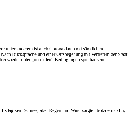
!
ber unter anderem ist auch Corona daran mit sämtlichen
a. Nach Rücksprache und einer Ortsbegehung mit Vertretern der Stadt
rei wieder unter „normalen“ Bedingungen spielbar sein.
. Es lag kein Schnee, aber Regen und Wind sorgten trotzdem dafür,