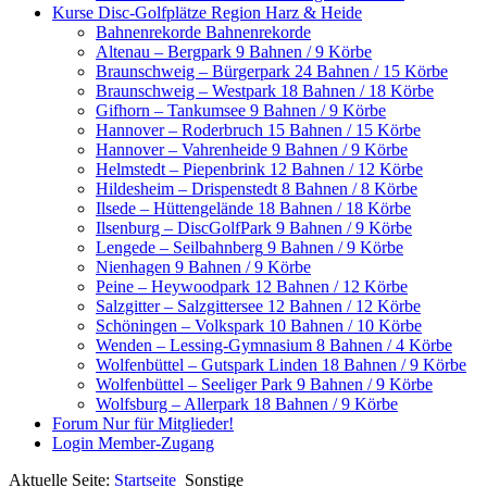
Kurse Disc-Golfplätze
Region Harz & Heide
Bahnenrekorde
Bahnenrekorde
Altenau – Bergpark
9 Bahnen / 9 Körbe
Braunschweig – Bürgerpark
24 Bahnen / 15 Körbe
Braunschweig – Westpark
18 Bahnen / 18 Körbe
Gifhorn – Tankumsee
9 Bahnen / 9 Körbe
Hannover – Roderbruch
15 Bahnen / 15 Körbe
Hannover – Vahrenheide
9 Bahnen / 9 Körbe
Helmstedt – Piepenbrink
12 Bahnen / 12 Körbe
Hildesheim – Drispenstedt
8 Bahnen / 8 Körbe
Ilsede – Hüttengelände
18 Bahnen / 18 Körbe
Ilsenburg – DiscGolfPark
9 Bahnen / 9 Körbe
Lengede – Seilbahnberg
9 Bahnen / 9 Körbe
Nienhagen
9 Bahnen / 9 Körbe
Peine – Heywoodpark
12 Bahnen / 12 Körbe
Salzgitter – Salzgittersee
12 Bahnen / 12 Körbe
Schöningen – Volkspark
10 Bahnen / 10 Körbe
Wenden – Lessing-Gymnasium
8 Bahnen / 4 Körbe
Wolfenbüttel – Gutspark Linden
18 Bahnen / 9 Körbe
Wolfenbüttel – Seeliger Park
9 Bahnen / 9 Körbe
Wolfsburg – Allerpark
18 Bahnen / 9 Körbe
Forum
Nur für Mitglieder!
Login
Member-Zugang
Aktuelle Seite:
Startseite
Sonstige