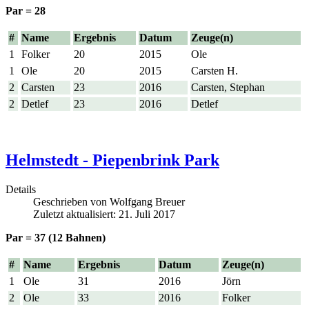
Par = 28
#
Name
Ergebnis
Datum
Zeuge(n)
1
Folker
20
2015
Ole
1
Ole
20
2015
Carsten H.
2
Carsten
23
2016
Carsten, Stephan
2
Detlef
23
2016
Detlef
Helmstedt - Piepenbrink Park
Details
Geschrieben von
Wolfgang Breuer
Zuletzt aktualisiert: 21. Juli 2017
Par = 37 (12 Bahnen)
#
Name
Ergebnis
Datum
Zeuge(n)
1
Ole
31
2016
Jörn
2
Ole
33
2016
Folker