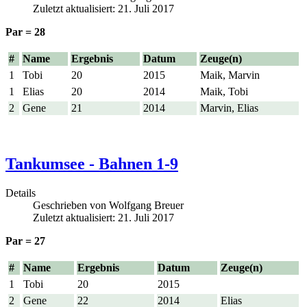
Zuletzt aktualisiert: 21. Juli 2017
Par = 28
#
Name
Ergebnis
Datum
Zeuge(n)
1
Tobi
20
2015
Maik, Marvin
1
Elias
20
2014
Maik, Tobi
2
Gene
21
2014
Marvin, Elias
Tankumsee - Bahnen 1-9
Details
Geschrieben von
Wolfgang Breuer
Zuletzt aktualisiert: 21. Juli 2017
Par = 27
#
Name
Ergebnis
Datum
Zeuge(n)
1
Tobi
20
2015
2
Gene
22
2014
Elias