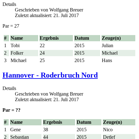
Details
Geschrieben von
Wolfgang Breuer
Zuletzt aktualisiert: 21. Juli 2017
Par = 27
#
Name
Ergebnis
Datum
Zeuge(n)
1
Tobi
22
2015
Julian
2
Folker
24
2015
Michael
3
Michael
25
2015
Hans
Hannover - Roderbruch Nord
Details
Geschrieben von
Wolfgang Breuer
Zuletzt aktualisiert: 21. Juli 2017
Par = ??
#
Name
Ergebnis
Datum
Zeuge(n)
1
Gene
38
2015
Nico
2
Sebastian
44
2015
Detlef