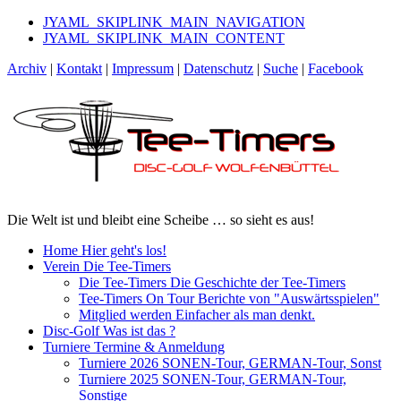
JYAML_SKIPLINK_MAIN_NAVIGATION
JYAML_SKIPLINK_MAIN_CONTENT
Archiv
|
Kontakt
|
Impressum
|
Datenschutz
|
Suche
|
Facebook
Die Welt ist und bleibt eine Scheibe … so sieht es aus!
Home
Hier geht's los!
Verein
Die Tee-Timers
Die Tee-Timers
Die Geschichte der Tee-Timers
Tee-Timers On Tour
Berichte von "Auswärtsspielen"
Mitglied werden
Einfacher als man denkt.
Disc-Golf
Was ist das ?
Turniere
Termine & Anmeldung
Turniere 2026
SONEN-Tour, GERMAN-Tour, Sonst
Turniere 2025
SONEN-Tour, GERMAN-Tour,
Sonstige