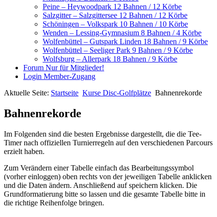
Peine – Heywoodpark
12 Bahnen / 12 Körbe
Salzgitter – Salzgittersee
12 Bahnen / 12 Körbe
Schöningen – Volkspark
10 Bahnen / 10 Körbe
Wenden – Lessing-Gymnasium
8 Bahnen / 4 Körbe
Wolfenbüttel – Gutspark Linden
18 Bahnen / 9 Körbe
Wolfenbüttel – Seeliger Park
9 Bahnen / 9 Körbe
Wolfsburg – Allerpark
18 Bahnen / 9 Körbe
Forum
Nur für Mitglieder!
Login
Member-Zugang
Aktuelle Seite:
Startseite
Kurse Disc-Golfplätze
Bahnenrekorde
Bahnenrekorde
Im Folgenden sind die besten Ergebnisse dargestellt, die die Tee-
Timer nach offiziellen Turnierregeln auf den verschiedenen Parcours
erzielt haben.
Zum Verändern einer Tabelle einfach das Bearbeitungssymbol
(vorher einloggen) oben rechts von der jeweiligen Tabelle anklicken
und die Daten ändern. Anschließend auf speichern klicken. Die
Grundformatierung bitte so lassen und die gesamte Tabelle bitte in
die richtige Reihenfolge bringen.