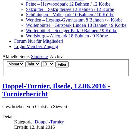
Peine – Heywoodpark
12 Bahnen / 12 Körbe
Salzgitter – Salzgittersee
12 Bahnen / 12 Körbe
Schöningen – Volkspark
10 Bahnen / 10 Körbe
Wenden – Lessing-Gymnasium
8 Bahnen / 4 Körbe
Wolfenbüttel – Gutspark Linden
18 Bahnen / 9 Körbe
Wolfenbüttel – Seeliger Park
9 Bahnen / 9 Körbe
Wolfsburg – Allerpark
18 Bahnen / 9 Körbe
Forum
Nur für Mitglieder!
Login
Member-Zugang
Aktuelle Seite:
Startseite
Archiv
Filter
Doppel-Turnier, Ilsede, 12.06.2016 -
Turnierbericht
Geschrieben von
Christian Siewert
Details
Kategorie:
Doppel-Turnier
Erstellt: 12. Juni 2016