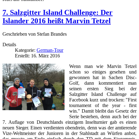
7. Salzgitter Island Challenge: Der
Islander 2016 heißt Marvin Tetzel
Geschrieben von
Stefan Brandes
Details
Kategorie:
German-Tour
Erstellt: 16. März 2016
Wenn man wie Marvin Tetzel
schon so einiges gesehen und
gewonnen hat in Sachen Disc-
Golf, dann kommentiert man
seinen ersten Sieg bei der
Salzgitter Island Challenge auf
Facebook kurz und trocken: "First
tournament of the year - first
win." Damit bleibt das Gesetz der
Serie bestehen, denn auch bei der
7. Auflage von Deutschlands einzigem Inselturnier gab es einen
neuen Sieger. Einen verdienten obendrein, denn was der amtierende
Vize-Weltmeister der Junioren in der Stahlstadt an Würfen anbot,
das musste am Ende einfach durch den TD mit dem Siegerpreis,