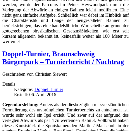
werden, wurde der Parcours im Peiner Heywoodpark durch die
Verlegung der Abwürfe an einigen Bahnen leicht modifiziert. Eine
nicht ganz einfache Aufgabe. Schließlich war dabei im Hinblick auf
die Charakteristik und Länge der neugestalteten Bahnen zu
berücksichtigen, dass eine handelsübliche Wurfscheibe aufgrund der
gottgegebenen physikalischen Gesetzmäßigkeiten, wie erst seit
kurzem allgemein bekannt ist, keinesfalls weiter als 100 Meter zu
werfen ist.
Doppel-Turnier, Braunschweig
Bürgerpark – Turnierbericht / Nachtrag
Geschrieben von
Christian Siewert
Details
Kategorie:
Doppel-Turnier
Erstellt: 06. April 2016
Gegendarstellung:
Anders als der diesbezüglich missverständlichen
Formulierung des ursprünglichen Turnierberichts zu entnehmen ist,
wurde sehr wohl ein Igel erzielt. Und zwar auf der aufgrund des
verlegten Abwurfs als par 4 zu wertenden Bahn 3. Vollbracht haben
dieses Kunststück die Sportskameraden Martin / Mattschull in der
zweiten Runde im Modus „Best Shot“. Gratulation! Dass die beiden