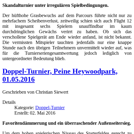
Skandalturnier unter irregulären Spielbedingungen.
Der hüfthohe Grasbewuchs auf dem Parcours führte nicht nur zu
mehrfachem Scheibenverlust, zeitweilig schien sich auch Flight 12
mit insgesamt sechs Spielern unauffindbar im kaum
durchdringlichen Gewächs verirrt zu haben. Ob sich das
verschollene Spielgerät am Ende wieder anfand, ist nicht bekannt.
Die vermissten Mitspieler tauchten jedenfalls nur eine knappe
Stunde nach den übrigen Teilnehmern unvermittelt wieder auf, was
für die Turnierseriengesamtwertung jedoch lediglich von
untergeordneter Bedeutung blieb.
Doppel-Turnier, Peine Heywoodpark,
01.05.2016
Geschrieben von
Christian Siewert
Details
Kategorie:
Doppel-Turnier
Erstellt: 02. Mai 2016
Favoritendämmerung und ein überraschender Außenseitersieg.
Um dem hohen spielerischen Niveau des Starterfeldes gerecht zu