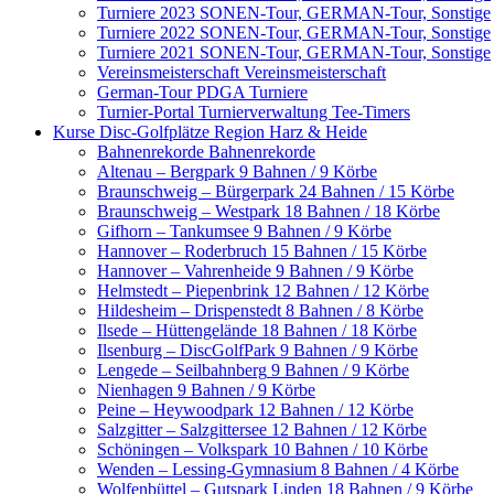
Turniere 2023
SONEN-Tour, GERMAN-Tour, Sonstige
Turniere 2022
SONEN-Tour, GERMAN-Tour, Sonstige
Turniere 2021
SONEN-Tour, GERMAN-Tour, Sonstige
Vereinsmeisterschaft
Vereinsmeisterschaft
German-Tour
PDGA Turniere
Turnier-Portal
Turnierverwaltung Tee-Timers
Kurse Disc-Golfplätze
Region Harz & Heide
Bahnenrekorde
Bahnenrekorde
Altenau – Bergpark
9 Bahnen / 9 Körbe
Braunschweig – Bürgerpark
24 Bahnen / 15 Körbe
Braunschweig – Westpark
18 Bahnen / 18 Körbe
Gifhorn – Tankumsee
9 Bahnen / 9 Körbe
Hannover – Roderbruch
15 Bahnen / 15 Körbe
Hannover – Vahrenheide
9 Bahnen / 9 Körbe
Helmstedt – Piepenbrink
12 Bahnen / 12 Körbe
Hildesheim – Drispenstedt
8 Bahnen / 8 Körbe
Ilsede – Hüttengelände
18 Bahnen / 18 Körbe
Ilsenburg – DiscGolfPark
9 Bahnen / 9 Körbe
Lengede – Seilbahnberg
9 Bahnen / 9 Körbe
Nienhagen
9 Bahnen / 9 Körbe
Peine – Heywoodpark
12 Bahnen / 12 Körbe
Salzgitter – Salzgittersee
12 Bahnen / 12 Körbe
Schöningen – Volkspark
10 Bahnen / 10 Körbe
Wenden – Lessing-Gymnasium
8 Bahnen / 4 Körbe
Wolfenbüttel – Gutspark Linden
18 Bahnen / 9 Körbe