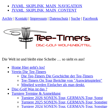
JYAML_SKIPLINK_MAIN_NAVIGATION
JYAML_SKIPLINK_MAIN_CONTENT
Archiv
|
Kontakt
|
Impressum
|
Datenschutz
|
Suche
|
Facebook
Die Welt ist und bleibt eine Scheibe … so sieht es aus!
Home
Hier geht's los!
Verein
Die Tee-Timers
Die Tee-Timers
Die Geschichte der Tee-Timers
Tee-Timers On Tour
Berichte von "Auswärtsspielen"
Mitglied werden
Einfacher als man denkt.
Disc-Golf
Was ist das ?
Turniere
Termine & Anmeldung
Turniere 2026
SONEN-Tour, GERMAN-Tour, Sonst
Turniere 2025
SONEN-Tour, GERMAN-Tour, Sonstige
Turniere 2024
SONEN-Tour, GERMAN-Tour, Sonstige