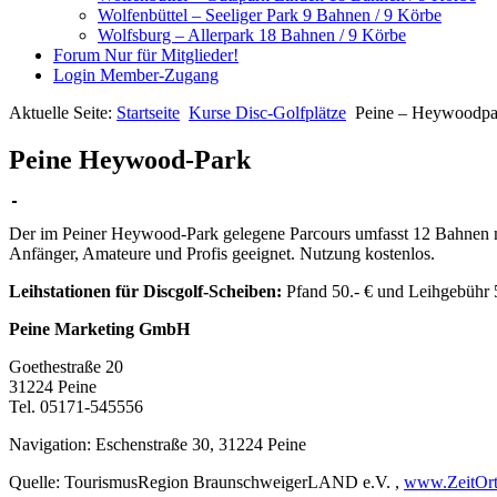
Wolfenbüttel – Seeliger Park
9 Bahnen / 9 Körbe
Wolfsburg – Allerpark
18 Bahnen / 9 Körbe
Forum
Nur für Mitglieder!
Login
Member-Zugang
Aktuelle Seite:
Startseite
Kurse Disc-Golfplätze
Peine – Heywoodpa
Peine Heywood-Park
Der im Peiner Heywood-Park gelegene Parcours umfasst 12 Bahnen mi
Anfänger, Amateure und Profis geeignet. Nutzung kostenlos.
Leihstationen für Discgolf-Scheiben:
Pfand 50.- € und Leihgebühr 5
Peine Marketing GmbH
Goethestraße 20
31224 Peine
Tel. 05171-545556
Navigation: Eschenstraße 30, 31224 Peine
Quelle: TourismusRegion BraunschweigerLAND e.V. ,
www.ZeitOrt