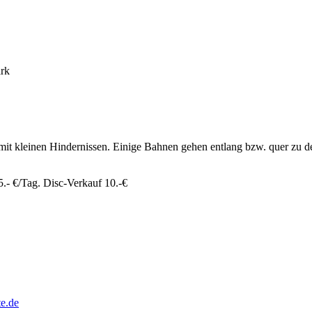
rk
t kleinen Hindernissen. Einige Bahnen gehen entlang bzw. quer zu den
.- €/Tag. Disc-Verkauf 10.-€
e.de